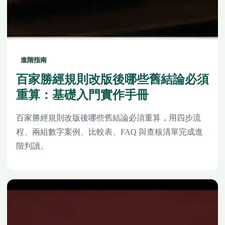
進階指南
百家勝經規則改版後哪些舊結論必須
重算：基礎入門實作手冊
百家勝經規則改版後哪些舊結論必須重算，用四步流
程、兩組數字案例、比較表、FAQ 與查核清單完成進
階判讀。