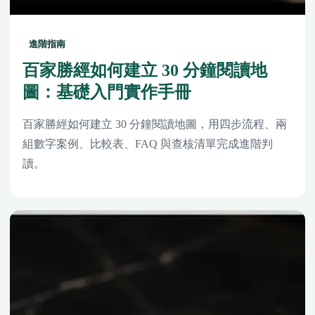
進階指南
百家勝經如何建立 30 分鐘閱讀地
圖：基礎入門實作手冊
百家勝經如何建立 30 分鐘閱讀地圖，用四步流程、兩
組數字案例、比較表、FAQ 與查核清單完成進階判
讀。