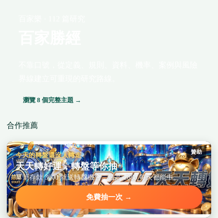
百家樂 · 112 篇研究
百家勝經
不靠口號，從定義、規則、資料、機率、案例與風險
界線建立可重現的研究路線。
瀏覽 8 個完整主題 →
合作推薦
贊助
今天的轉盤還沒人轉走
天天轉好運，轉盤等你抽
單筆存款 3000 就送轉盤機會，最高 2888 每天都能中。
免費抽一次 →