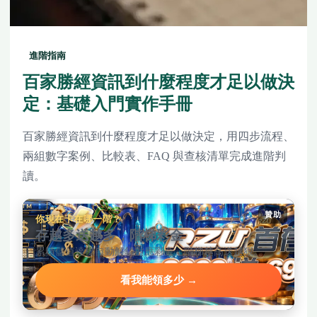
進階指南
百家勝經資訊到什麼程度才足以做決
定：基礎入門實作手冊
百家勝經資訊到什麼程度才足以做決定，用四步流程、
兩組數字案例、比較表、FAQ 與查核清單完成進階判
讀。
贊助
你現在卡在哪一階？
存越多送越多，階梯彩金
累積儲值達標自動解鎖對應彩金，階梯越高送越狠。
看我能領多少 →