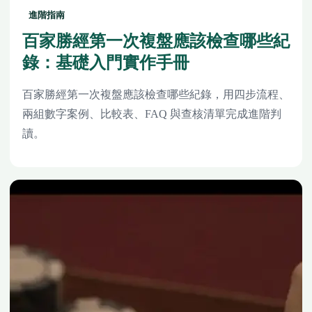
進階指南
百家勝經第一次複盤應該檢查哪些紀
錄：基礎入門實作手冊
百家勝經第一次複盤應該檢查哪些紀錄，用四步流程、
兩組數字案例、比較表、FAQ 與查核清單完成進階判
讀。