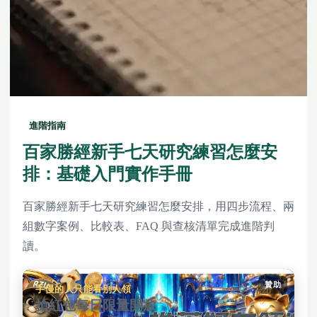
進階指南
百家勝經新手七天研究練習怎麼安
排：基礎入門實作手冊
百家勝經新手七天研究練習怎麼安排，用四步流程、兩
組數字案例、比較表、FAQ 與查核清單完成進階判
讀。
贊助
手慢的人只能看別人領
搶紅包每日限量開放