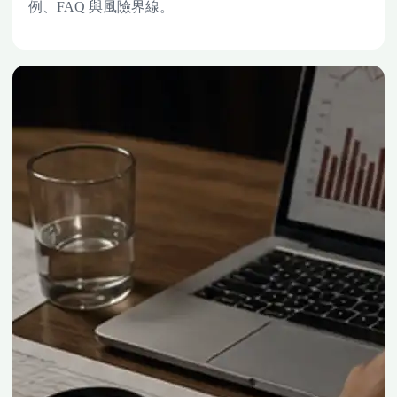
例、FAQ 與風險界線。