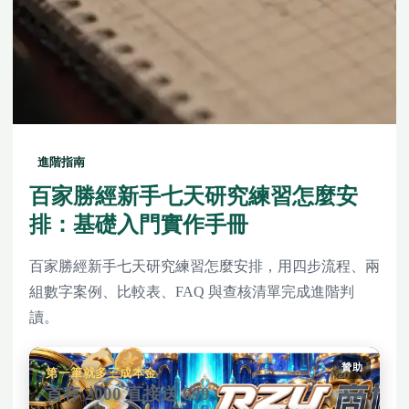
進階指南
百家勝經新手七天研究練習怎麼安
排：基礎入門實作手冊
百家勝經新手七天研究練習怎麼安排，用四步流程、兩
組數字案例、比較表、FAQ 與查核清單完成進階判
讀。
贊助
第一筆就多三成本金
首存 2000 直接送 699