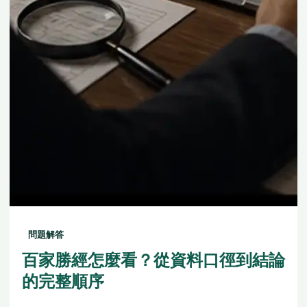
問題解答
百家勝經怎麼看？從資料口徑到結論
的完整順序