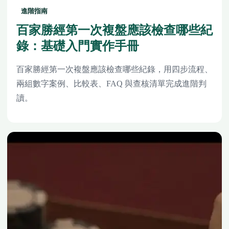
進階指南
百家勝經第一次複盤應該檢查哪些紀
錄：基礎入門實作手冊
百家勝經第一次複盤應該檢查哪些紀錄，用四步流程、
兩組數字案例、比較表、FAQ 與查核清單完成進階判
讀。