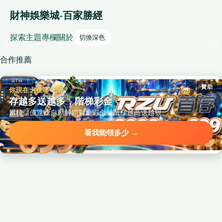
財神娛樂城-百家勝經
探索
主題
專欄
關於
切換深色
合作推薦
贊助
你現在卡在哪一階？
存越多送越多，階梯彩金
累積儲值達標自動解鎖對應彩金，階梯越高送越狠。
看我能領多少 →