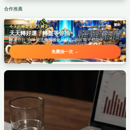
合作推薦
贊助
今天的轉盤還沒人轉走
天天轉好運，轉盤等你抽
單筆存款 3000 就送轉盤機會，最高 2888 每天都能中。
免費抽一次 →