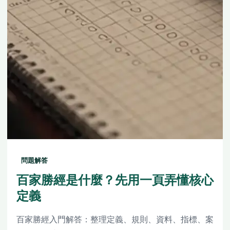
問題解答
百家勝經是什麼？先用一頁弄懂核心
定義
百家勝經入門解答：整理定義、規則、資料、指標、案