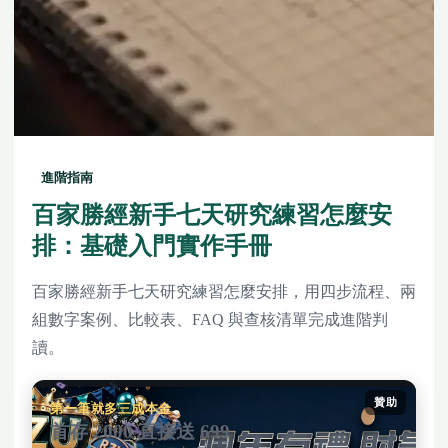
進階指南
百家勝經新手七天研究練習怎麼安
排：基礎入門實作手冊
百家勝經新手七天研究練習怎麼安排，用四步流程、兩
組數字案例、比較表、FAQ 與查核清單完成進階判
讀。
贊助
第一筆就多三成本金
首存 2000 直接送 699