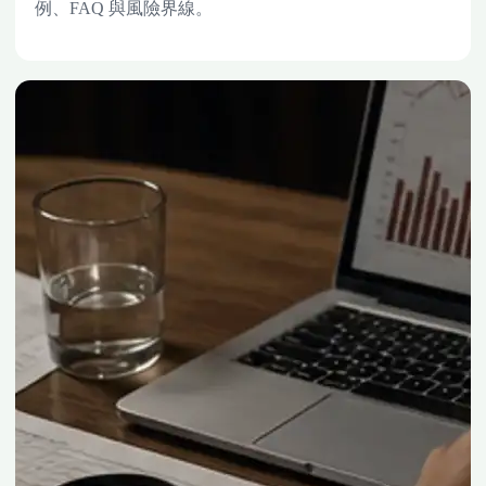
例、FAQ 與風險界線。