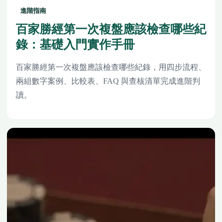
進階指南
百家勝經第一次複盤應該檢查哪些紀
錄：基礎入門實作手冊
百家勝經第一次複盤應該檢查哪些紀錄，用四步流程、
兩組數字案例、比較表、FAQ 與查核清單完成進階判
讀。