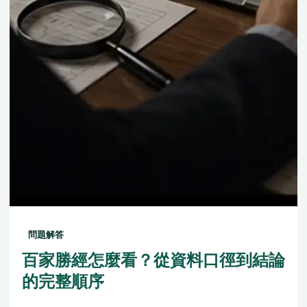
問題解答
百家勝經怎麼看？從資料口徑到結論
的完整順序