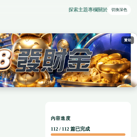
探索
主題
專欄
關於
切換深色
贊助
內容進度
112 / 112 篇已完成