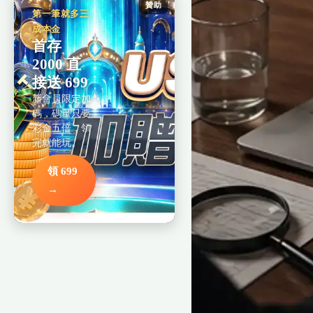
贊助
第一筆就多三
成本金
首存
2000 直
接送 699
新會員限定加
碼，碼量只要
彩金五倍，領
完就能玩。
領 699
→