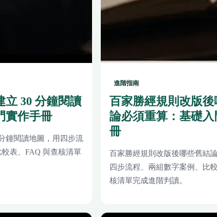
進階指南
立 30 分鐘閱讀
百家勝經規則改版後
門實作手冊
論必須重算：基礎入
冊
0 分鐘閱讀地圖，用四步流
較表、FAQ 與查核清單
百家勝經規則改版後哪些舊結
四步流程、兩組數字案例、比較表
核清單完成進階判讀。