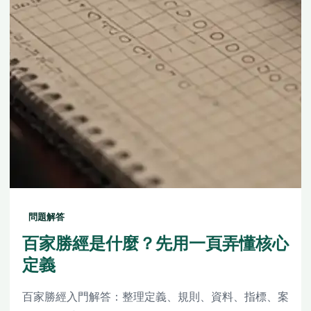
問題解答
百家勝經是什麼？先用一頁弄懂核心
定義
百家勝經入門解答：整理定義、規則、資料、指標、案