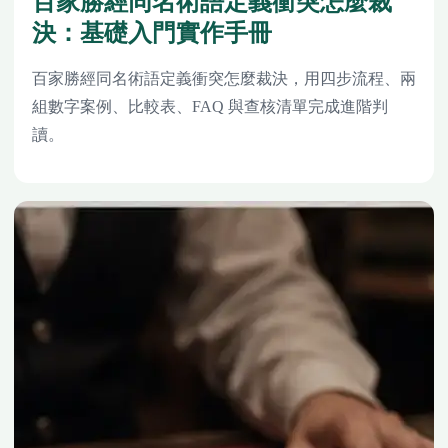
百家勝經同名術語定義衝突怎麼裁
決：基礎入門實作手冊
百家勝經同名術語定義衝突怎麼裁決，用四步流程、兩
組數字案例、比較表、FAQ 與查核清單完成進階判
讀。