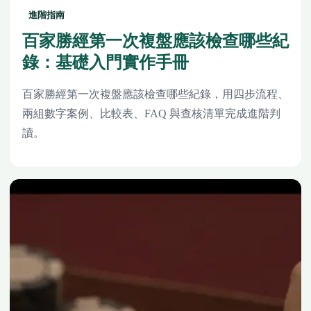
進階指南
百家勝經第一次複盤應該檢查哪些紀
錄：基礎入門實作手冊
百家勝經第一次複盤應該檢查哪些紀錄，用四步流程、
兩組數字案例、比較表、FAQ 與查核清單完成進階判
讀。