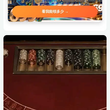
累積儲值達標自動解鎖對應彩金，階梯越高送越狠。
看我能領多少 →