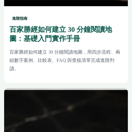
進階指南
百家勝經如何建立 30 分鐘閱讀地
圖：基礎入門實作手冊
百家勝經如何建立 30 分鐘閱讀地圖，用四步流程、兩
組數字案例、比較表、FAQ 與查核清單完成進階判
讀。