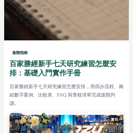
進階指南
百家勝經新手七天研究練習怎麼安
排：基礎入門實作手冊
百家勝經新手七天研究練習怎麼安排，用四步流程、兩
組數字案例、比較表、FAQ 與查核清單完成進階判
讀。
贊助
你現在卡在哪一階？
存越多送越多，階梯彩金