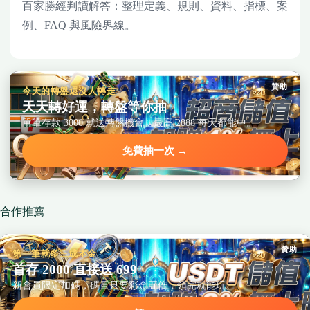
百家勝經判讀解答：整理定義、規則、資料、指標、案
例、FAQ 與風險界線。
贊助
今天的轉盤還沒人轉走
天天轉好運，轉盤等你抽
單筆存款 3000 就送轉盤機會，最高 2888 每天都能中。
免費抽一次 →
合作推薦
贊助
第一筆就多三成本金
首存 2000 直接送 699
新會員限定加碼，碼量只要彩金五倍，領完就能玩。