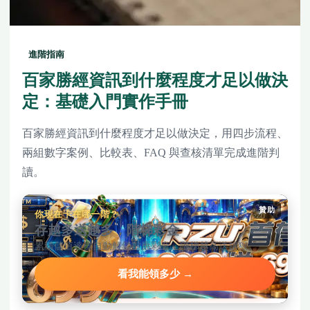
進階指南
百家勝經資訊到什麼程度才足以做決
定：基礎入門實作手冊
百家勝經資訊到什麼程度才足以做決定，用四步流程、
兩組數字案例、比較表、FAQ 與查核清單完成進階判
讀。
贊助
你現在卡在哪一階？
存越多送越多，階梯彩金
累積儲值達標自動解鎖對應彩金，階梯越高送越狠。
看我能領多少 →