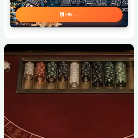
新會員限定加碼，碼量只要彩金五倍，領完就能玩。
領 699 →