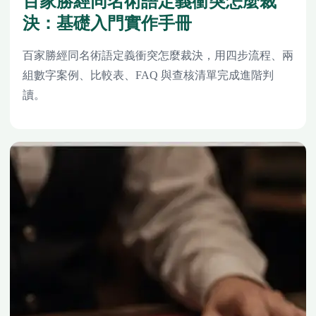
百家勝經同名術語定義衝突怎麼裁
決：基礎入門實作手冊
百家勝經同名術語定義衝突怎麼裁決，用四步流程、兩
組數字案例、比較表、FAQ 與查核清單完成進階判
讀。