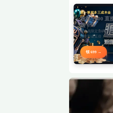
第一筆就多三成本金
首存 2000 直
送 699
新會員限定加碼，碼
只要彩金五倍，領完
能玩。
領 699 →