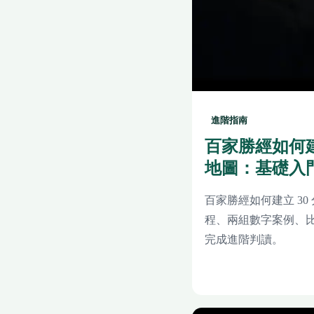
進階指南
百家勝經如何建
地圖：基礎入
百家勝經如何建立 3
程、兩組數字案例、比
完成進階判讀。