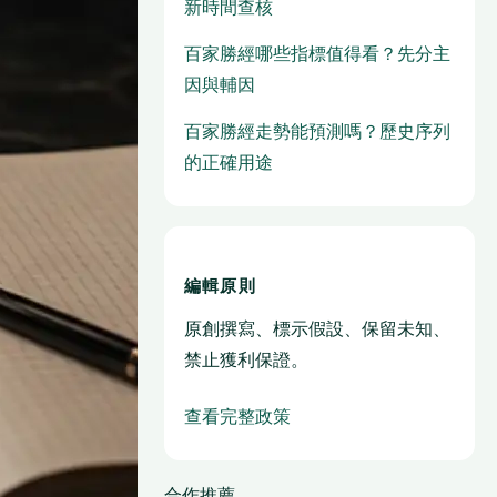
新時間查核
百家勝經哪些指標值得看？先分主
因與輔因
百家勝經走勢能預測嗎？歷史序列
的正確用途
編輯原則
原創撰寫、標示假設、保留未知、
禁止獲利保證。
查看完整政策
合作推薦