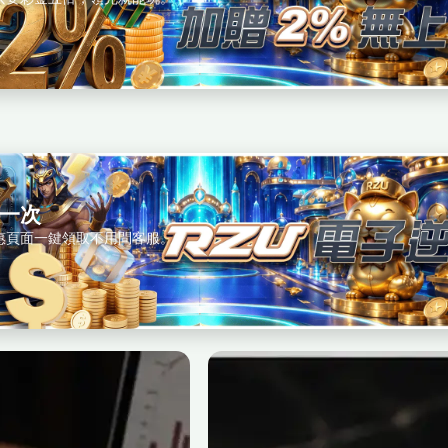
的
一次
惠頁面一鍵領取不用問客服。