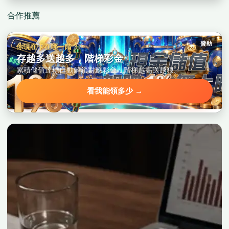
合作推薦
贊助
你現在卡在哪一階？
存越多送越多，階梯彩金
累積儲值達標自動解鎖對應彩金，階梯越高送越狠。
看我能領多少 →