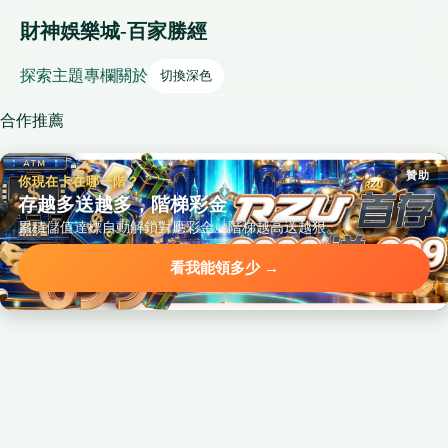
財神娛樂城-百家勝經
探索
主題
專欄
關於
切換深色
合作推薦
贊助
你現在卡在哪一階？
存越多送越多，階梯彩金
累積儲值達標自動解鎖對應彩金，階梯越高送越狠。
看我能領多少 →