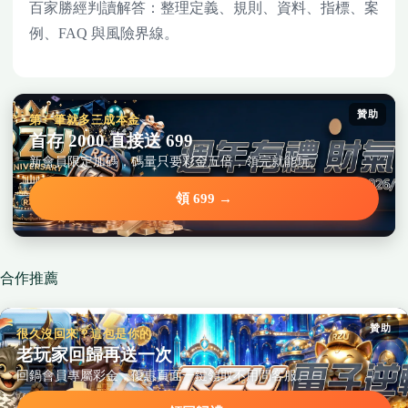
百家勝經判讀解答：整理定義、規則、資料、指標、案
例、FAQ 與風險界線。
贊助
第一筆就多三成本金
首存 2000 直接送 699
新會員限定加碼，碼量只要彩金五倍，領完就能玩。
領 699 →
合作推薦
贊助
很久沒回來？這包是你的
老玩家回歸再送一次
回鍋會員專屬彩金，優惠頁面一鍵領取不用問客服。