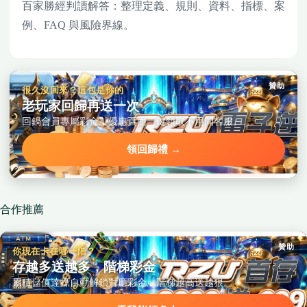
百家勝經判讀解答：整理定義、規則、資料、指標、案
例、FAQ 與風險界線。
贊助
很久沒回來？這包是你的
老玩家回歸再送一次
回鍋會員專屬彩金，優惠頁面一鍵領取不用問客服。
領回歸禮 →
合作推薦
贊助
你現在卡在哪一階？
存越多送越多，階梯彩金
累積儲值達標自動解鎖對應彩金，階梯越高送越狠。