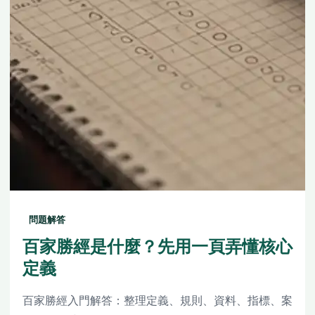
問題解答
百家勝經是什麼？先用一頁弄懂核心
定義
百家勝經入門解答：整理定義、規則、資料、指標、案