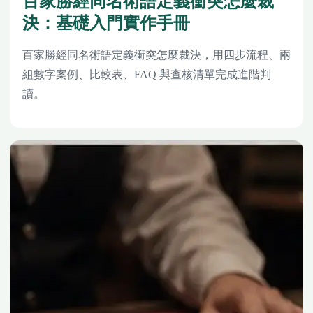
百家勝經同名術語定義衝突怎麼裁
決：基礎入門實作手冊
百家勝經同名術語定義衝突怎麼裁決，用四步流程、兩
組數字案例、比較表、FAQ 與查核清單完成進階判
讀。