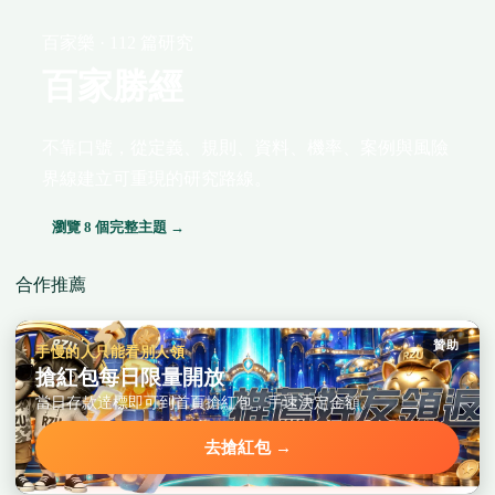
百家樂 · 112 篇研究
百家勝經
不靠口號，從定義、規則、資料、機率、案例與風險
界線建立可重現的研究路線。
瀏覽 8 個完整主題 →
合作推薦
贊助
手慢的人只能看別人領
搶紅包每日限量開放
當日存款達標即可到首頁搶紅包，手速決定金額。
去搶紅包 →