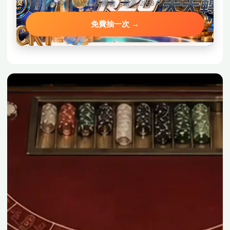
單筆存款 3000 就送轉盤機會，最高 2888 每天都能中。
免費抽一次 →