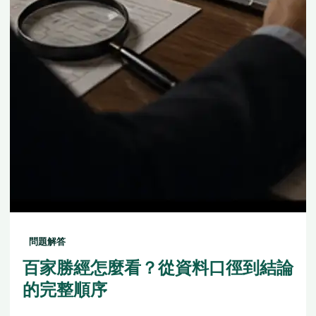
問題解答
百家勝經怎麼看？從資料口徑到結論
的完整順序