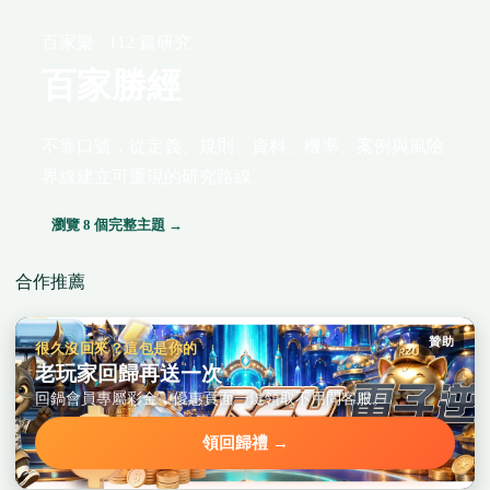
百家樂 · 112 篇研究
百家勝經
不靠口號，從定義、規則、資料、機率、案例與風險
界線建立可重現的研究路線。
瀏覽 8 個完整主題 →
合作推薦
贊助
很久沒回來？這包是你的
老玩家回歸再送一次
回鍋會員專屬彩金，優惠頁面一鍵領取不用問客服。
領回歸禮 →