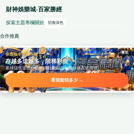
財神娛樂城-百家勝經
探索
主題
專欄
關於
切換深色
合作推薦
贊助
你現在卡在哪一階？
存越多送越多，階梯彩金
累積儲值達標自動解鎖對應彩金，階梯越高送越狠。
看我能領多少 →