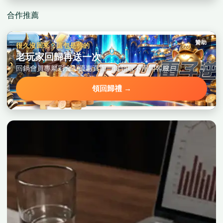
合作推薦
贊助
很久沒回來？這包是你的
老玩家回歸再送一次
回鍋會員專屬彩金，優惠頁面一鍵領取不用問客服。
領回歸禮 →