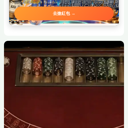
當日存款達標即可到首頁搶紅包，手速決定金額。
去搶紅包 →