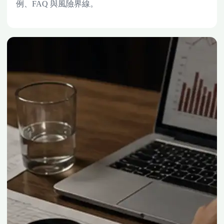
例、FAQ 與風險界線。