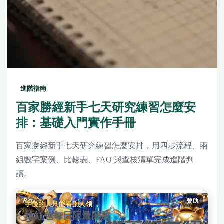
進階指南
百家勝經新手七天研究練習怎麼安
排：基礎入門實作手冊
百家勝經新手七天研究練習怎麼安排，用四步流程、兩
組數字案例、比較表、FAQ 與查核清單完成進階判
讀。
贊助
手慢的人只能看別人領
搶紅包每日限量開放