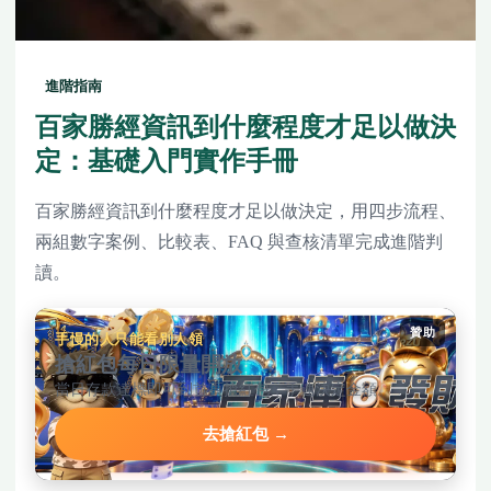
進階指南
百家勝經資訊到什麼程度才足以做決
定：基礎入門實作手冊
百家勝經資訊到什麼程度才足以做決定，用四步流程、
兩組數字案例、比較表、FAQ 與查核清單完成進階判
讀。
贊助
手慢的人只能看別人領
搶紅包每日限量開放
當日存款達標即可到首頁搶紅包，手速決定金額。
去搶紅包 →