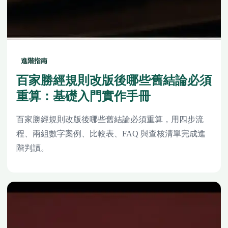
進階指南
百家勝經規則改版後哪些舊結論必須
重算：基礎入門實作手冊
百家勝經規則改版後哪些舊結論必須重算，用四步流
程、兩組數字案例、比較表、FAQ 與查核清單完成進
階判讀。