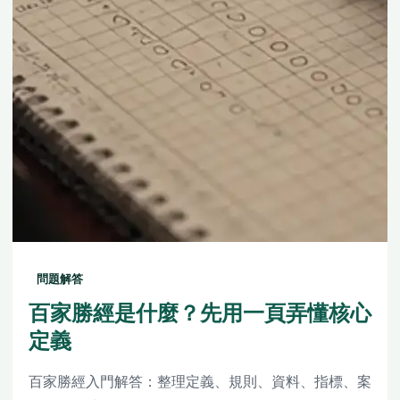
問題解答
百家勝經是什麼？先用一頁弄懂核心
定義
百家勝經入門解答：整理定義、規則、資料、指標、案