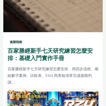
進階指南
百家勝經新手七天研究練習怎麼安
排：基礎入門實作手冊
百家勝經新手七天研究練習怎麼安排，用四步流程、兩
組數字案例、比較表、FAQ 與查核清單完成進階判
讀。
贊助
很久沒回來？這包是你的
老玩家回歸再送一次