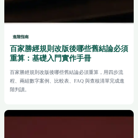
進階指南
百家勝經規則改版後哪些舊結論必須
重算：基礎入門實作手冊
百家勝經規則改版後哪些舊結論必須重算，用四步流
程、兩組數字案例、比較表、FAQ 與查核清單完成進
階判讀。