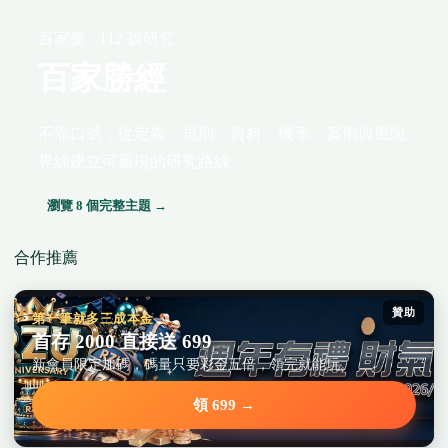
百家樂 · 112 篇研究
百家勝經
不靠口號，從定義、規則、資料、機率、案例與風險
界線建立可重現的研究路線。
瀏覽 8 個完整主題 →
合作推薦
贊助
第一筆就多三成本金
首存 2000 直接送 699
新會員限定加碼，碼量只要彩金五倍，領完就能玩。
領 699 →