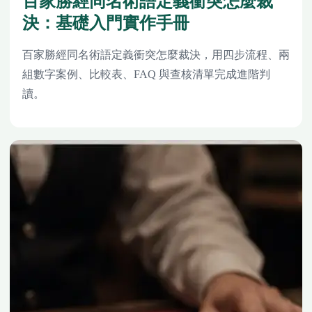
百家勝經同名術語定義衝突怎麼裁
決：基礎入門實作手冊
百家勝經同名術語定義衝突怎麼裁決，用四步流程、兩
組數字案例、比較表、FAQ 與查核清單完成進階判
讀。