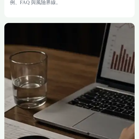
例、FAQ 與風險界線。