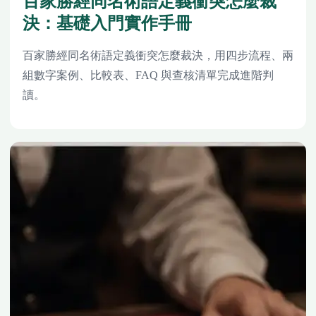
百家勝經同名術語定義衝突怎麼裁
決：基礎入門實作手冊
百家勝經同名術語定義衝突怎麼裁決，用四步流程、兩
組數字案例、比較表、FAQ 與查核清單完成進階判
讀。