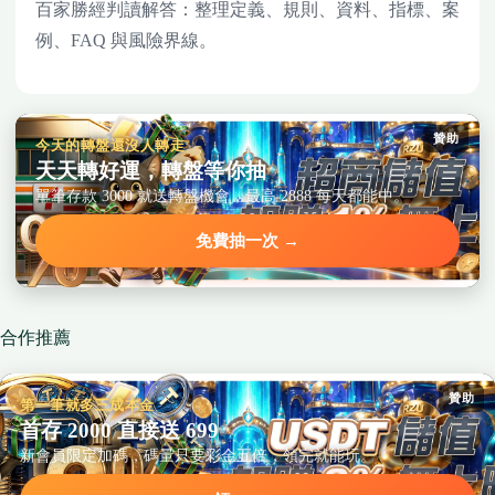
百家勝經判讀解答：整理定義、規則、資料、指標、案
例、FAQ 與風險界線。
贊助
今天的轉盤還沒人轉走
天天轉好運，轉盤等你抽
單筆存款 3000 就送轉盤機會，最高 2888 每天都能中。
免費抽一次 →
合作推薦
贊助
第一筆就多三成本金
首存 2000 直接送 699
新會員限定加碼，碼量只要彩金五倍，領完就能玩。