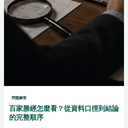
問題解答
百家勝經怎麼看？從資料口徑到結論
的完整順序