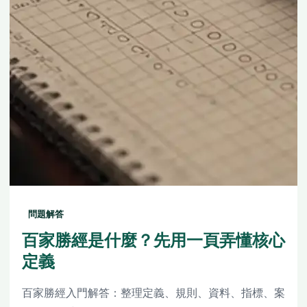
問題解答
百家勝經是什麼？先用一頁弄懂核心
定義
百家勝經入門解答：整理定義、規則、資料、指標、案