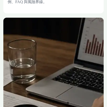
例、FAQ 與風險界線。