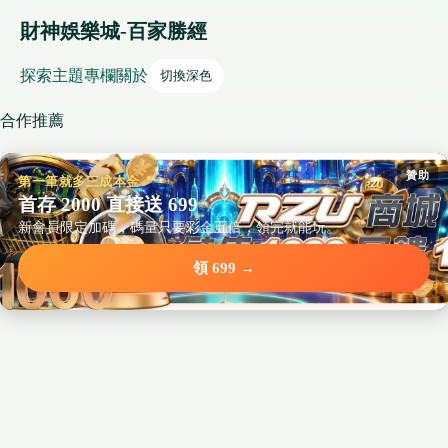
財神娛樂城-百家勝經
探索
主題
專欄
關於
切換深色
合作推薦
贊助
第一筆就多三成本金
首存 2000 直接送 699
新會員限定加碼，碼量只要彩金五倍，領完就能玩。
領 699 →