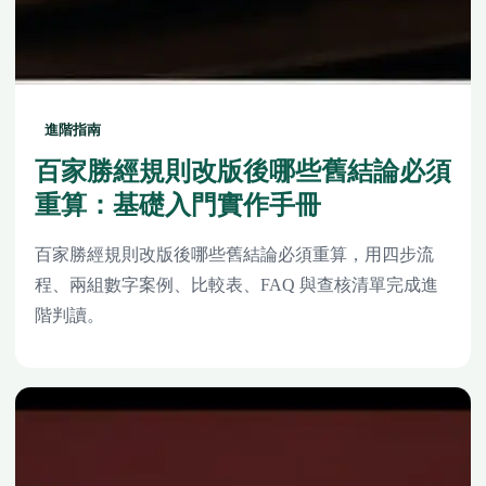
進階指南
百家勝經規則改版後哪些舊結論必須
重算：基礎入門實作手冊
百家勝經規則改版後哪些舊結論必須重算，用四步流
程、兩組數字案例、比較表、FAQ 與查核清單完成進
階判讀。