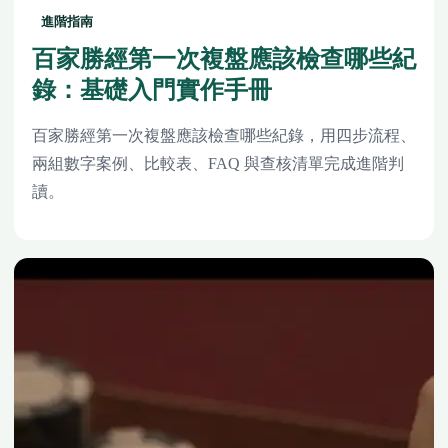
進階指南
百家勝經第一次複盤應該檢查哪些紀
錄：基礎入門實作手冊
百家勝經第一次複盤應該檢查哪些紀錄，用四步流程、
兩組數字案例、比較表、FAQ 與查核清單完成進階判
讀。