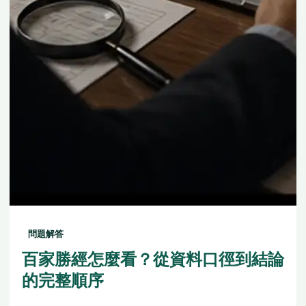
問題解答
百家勝經怎麼看？從資料口徑到結論
的完整順序