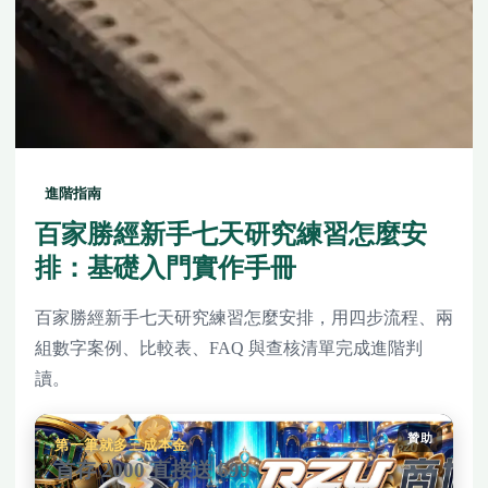
進階指南
百家勝經新手七天研究練習怎麼安
排：基礎入門實作手冊
百家勝經新手七天研究練習怎麼安排，用四步流程、兩
組數字案例、比較表、FAQ 與查核清單完成進階判
讀。
贊助
第一筆就多三成本金
首存 2000 直接送 699