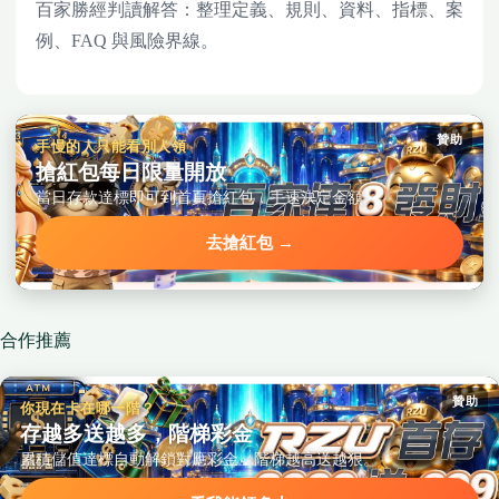
百家勝經判讀解答：整理定義、規則、資料、指標、案
例、FAQ 與風險界線。
贊助
手慢的人只能看別人領
搶紅包每日限量開放
當日存款達標即可到首頁搶紅包，手速決定金額。
去搶紅包 →
合作推薦
贊助
你現在卡在哪一階？
存越多送越多，階梯彩金
累積儲值達標自動解鎖對應彩金，階梯越高送越狠。