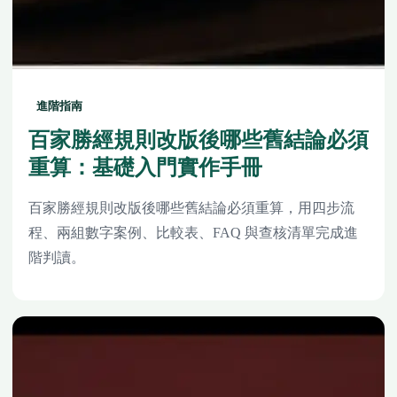
進階指南
百家勝經規則改版後哪些舊結論必須
重算：基礎入門實作手冊
百家勝經規則改版後哪些舊結論必須重算，用四步流
程、兩組數字案例、比較表、FAQ 與查核清單完成進
階判讀。