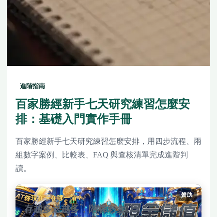
進階指南
百家勝經新手七天研究練習怎麼安
排：基礎入門實作手冊
百家勝經新手七天研究練習怎麼安排，用四步流程、兩
組數字案例、比較表、FAQ 與查核清單完成進階判
讀。
贊助
你現在卡在哪一階？
存越多送越多，階梯彩金