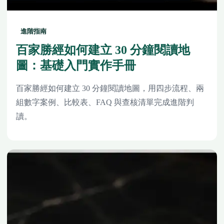
進階指南
百家勝經如何建立 30 分鐘閱讀地
圖：基礎入門實作手冊
百家勝經如何建立 30 分鐘閱讀地圖，用四步流程、兩
組數字案例、比較表、FAQ 與查核清單完成進階判
讀。