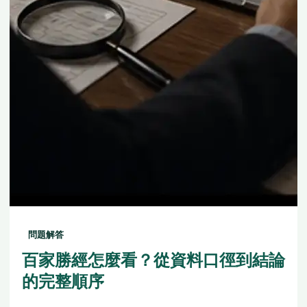
問題解答
百家勝經怎麼看？從資料口徑到結論
的完整順序